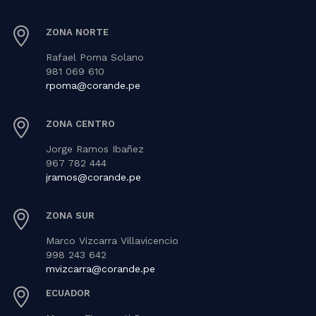
ZONA NORTE
Rafael Poma Solano
981 069 610
rpoma@corande.pe
ZONA CENTRO
Jorge Ramos Ibañez
967 782 444
jramos@corande.pe
ZONA SUR
Marco Vizcarra Villavicencio
998 243 642
mvizcarra@corande.pe
ECUADOR