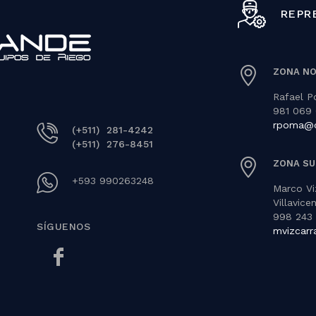
REPR
ZONA N
Rafael 
981 069 
rpoma@c
(+511) 281-4242
(+511) 276-8451
ZONA SU
+593 990263248
Marco Vi
Villavice
998 243
SÍGUENOS
mvizcar