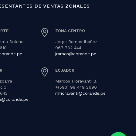
ESENTANTES DE VENTAS ZONALES
ORTE
ZONA CENTRO
Poma Solano
Jorge Ramos Ibañez
610
967 782 444
orande.pe
jramos@corande.pe
R
ECUADOR
zcarra
Marcos Fioravanti B.
ncio
+(593) 99 449 2690
 642
mfioravanti@corande.pe
ra@corande.pe