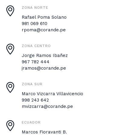
ZONA NORTE
Rafael Poma Solano
981 069 610
rpoma@corande.pe
ZONA CENTRO
Jorge Ramos Ibañez
967 782 444
jramos@corande.pe
ZONA SUR
Marco Vizcarra Villavicencio
998 243 642
mvizcarra@corande.pe
ECUADOR
Marcos Fioravanti B.